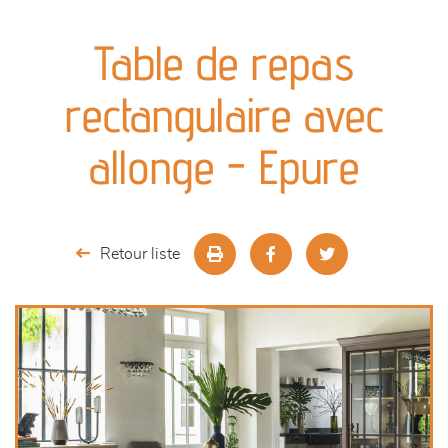
canapés et fauteuils
Table de repas
séjours
rectangulaire avec
meubles de complément
allonge - Epure
chambres et dressing
décoration
Retour liste