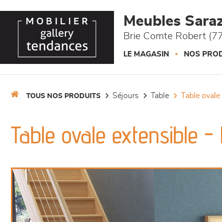
Panneau de gestion des cookies
Meubles Saraz
Brie Comte Robert (77
LE MAGASIN
NOS PROD
séjours
table
table ovale
TOUS NOS PRODUITS
Table ovale extensible