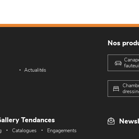
Nos produ
Canap
fauteui
Actualités
Chambr
dressin
allery Tendances
Newsl
g
Catalogues
Engagements