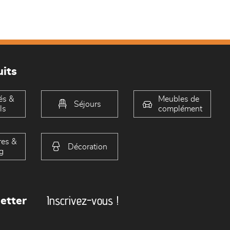
its
és &
Meubles de
Séjours
ls
complément
es &
Décoration
g
Inscrivez-vous !
etter