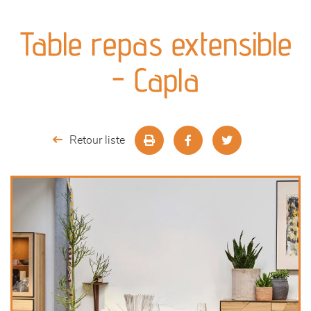
canapés et fauteuils
Table repas extensible
séjours
- Capla
meubles de complément
chambres et dressing
Retour liste
décoration