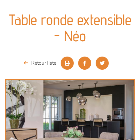
canapés et fauteuils
Table ronde extensible
séjours
- Néo
meubles de complément
chambres et dressing
Retour liste
décoration