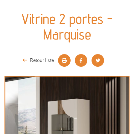
canapés et fauteuils
Vitrine 2 portes -
séjours
Marquise
meubles de complément
chambres et dressing
Retour liste
décoration